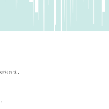
D建模领域，
案。